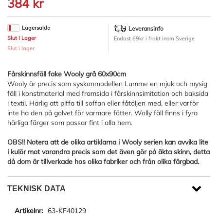
384 kr
början
av
bildgalleriet
Lagersaldo
Leveransinfo
Slut I Lager
Endast 69kr i frakt inom Sverige
Slut i lager
Fårskinnsfäll fake Wooly grå 60x90cm
Wooly är precis som syskonmodellen Lumme en mjuk och mysig
fäll i konstmaterial med framsida i fårskinnsimitation och baksida
i textil. Härlig att piffa till soffan eller fåtöljen med, eller varför
inte ha den på golvet för varmare fötter. Wolly fäll finns i fyra
härliga färger som passar fint i alla hem.
OBS!! Notera att de olika artiklarna i Wooly serien kan avvika lite
i kulör mot varandra precis som det även gör på äkta skinn, detta
då dom är tillverkade hos olika fabriker och från olika färgbad.
TEKNISK DATA
63-KF40129