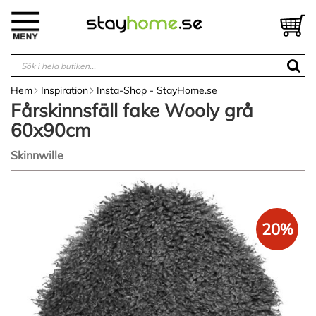
Hoppa
till
V
innehållet
Hem
Inspiration
Insta-Shop - StayHome.se
Fårskinnsfäll fake Wooly grå
60x90cm
Skinnwille
Hoppa
till
slutet
av
20%
bildgalleriet