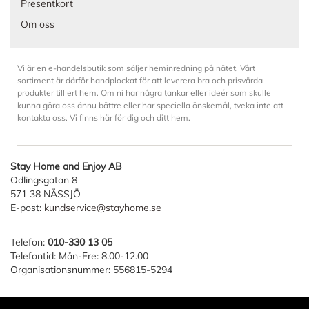
Presentkort
Om oss
Vi är en e-handelsbutik som säljer heminredning på nätet. Vårt
sortiment är därför handplockat för att leverera bra och prisvärda
produkter till ert hem. Om ni har några tankar eller ideér som skulle
kunna göra oss ännu bättre eller har speciella önskemål, tveka inte att
kontakta oss. Vi finns här för dig och ditt hem.
Stay Home and Enjoy AB
Odlingsgatan 8
571 38 NÄSSJÖ
E-post:
kundservice@stayhome.se
Telefon:
010-330 13 05
Telefontid: Mån-Fre: 8.00-12.00
Organisationsnummer: 556815-5294