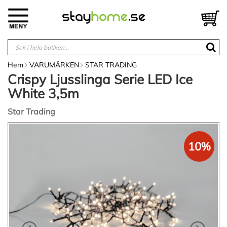
Hoppa
till
V
innehållet
Hem
VARUMÄRKEN
STAR TRADING
Crispy Ljusslinga Serie LED Ice
White 3,5m
Star Trading
Hoppa
till
10%
slutet
av
bildgalleriet