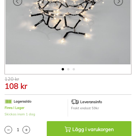
Hoppa
120 kr
till
108 kr
början
av
bildgalleriet
Lagersaldo
Leveransinfo
Finns I Lager
Frakt endast 59kr
Skickas inom 1 dag
Lägg i varukorgen