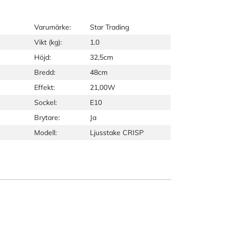
Varumärke:
Star Trading
Vikt (kg):
1.0
Höjd:
32,5cm
Bredd:
48cm
Effekt:
21,00W
Sockel:
E10
Brytare:
Ja
Modell:
Ljusstake CRISP