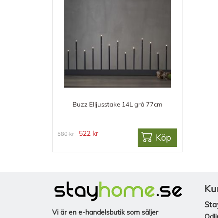
Buzz Elljusstake 14L grå 77cm
522 kr
580 kr
Köp
Ku
Sta
Vi är en e-handelsbutik som säljer
Odli