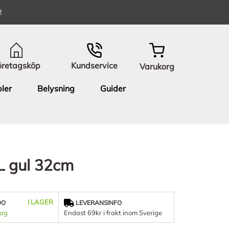
!
öretagsköp
Kundservice
Varukorg
ler
Belysning
Guider
7L gul 32cm
I LAGER
DO
LEVERANSINFO
dag
Endast 69kr i frakt inom Sverige