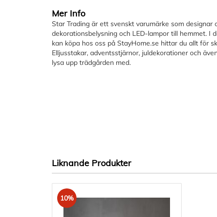
bildgalleriet
Mer Info
Star Trading är ett svenskt varumärke som designar o
dekorationsbelysning och LED-lampor till hemmet. I d
kan köpa hos oss på StayHome.se hittar du allt för s
Elljusstakar, adventsstjärnor, juldekorationer och även
lysa upp trädgården med.
Liknande Produkter
10%