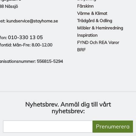
Fårskinn
38 Nässjö
Värme & Klimat
Trädgård & Odling
st:
kundservice@stayhome.se
Möbler & Heminredning
Inspiration
010-330 13 05
fon:
FYND Och REA Varor
fontid: Mån-Fre: 8.00-12.00
BRF
anisationsnummer: 556815-5294
Nyhetsbrev.
Anmäl dig till vårt
nyhetsbrev:
Prenumerera