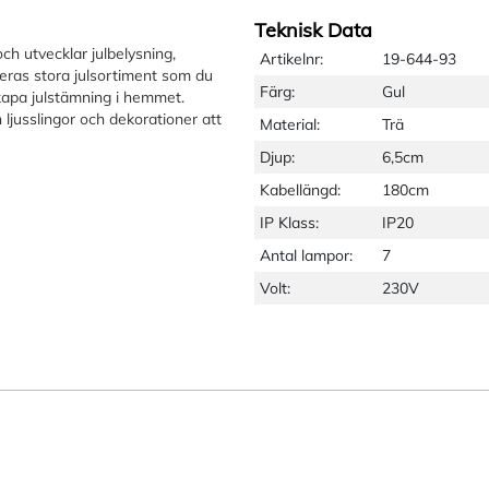
Teknisk Data
ch utvecklar julbelysning,
Artikelnr:
19-644-93
eras stora julsortiment som du
Färg:
Gul
kapa julstämning i hemmet.
 ljusslingor och dekorationer att
Material:
Trä
Djup:
6,5cm
Kabellängd:
180cm
IP Klass:
IP20
Antal lampor:
7
Volt:
230V