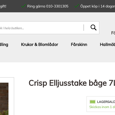
ift!
Ring gärna 010-3301305
Öppet köp i 14 dagar
SÖK
F
ling
Krukor & Blomlådor
Fårskinn
Hallmöb
Crisp Elljusstake båge 
LAGERSAL
Skickas inom 1 