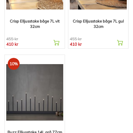
Crisp Elljusstake båge 7L vit
Crisp Elljusstake båge 7L gul
32cm
32cm
455 kr
455 kr
410 kr
410 kr
10%
Buzz Elljusstake 14L grå 77cm