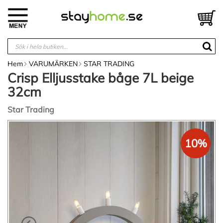
Hoppa
till
V
innehållet
Hem
VARUMÄRKEN
STAR TRADING
Crisp Elljusstake båge 7L beige
32cm
Star Trading
Hoppa
till
10%
slutet
av
bildgalleriet