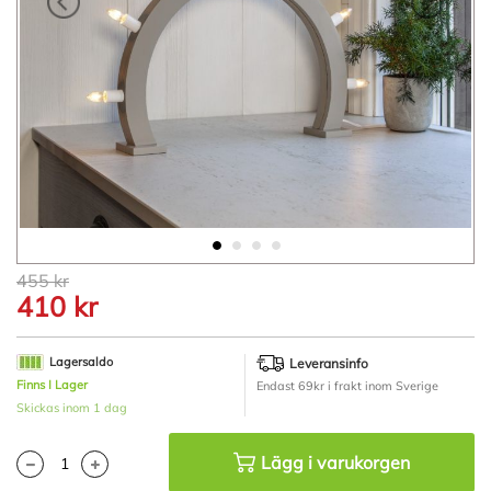
Hoppa
455 kr
till
410 kr
början
av
bildgalleriet
Lagersaldo
Leveransinfo
Finns I Lager
Endast 69kr i frakt inom Sverige
Skickas inom 1 dag
Lägg i varukorgen