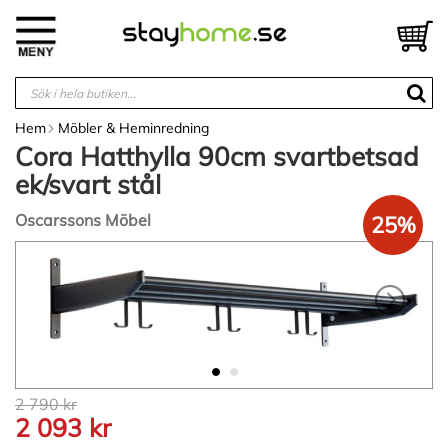
Hoppa
till
V
innehållet
Hem
Möbler & Heminredning
Cora Hatthylla 90cm svartbetsad
ek/svart stål
Oscarssons Möbel
25%
Hoppa
till
slutet
av
bildgalleriet
Hoppa
2 790 kr
till
2 093 kr
början