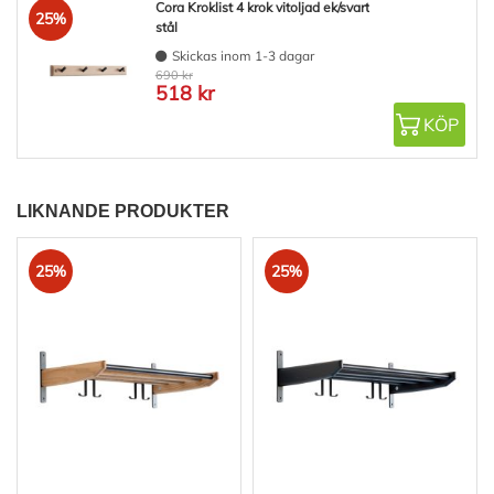
Cora Kroklist 4 krok vitoljad ek/svart
25%
stål
Skickas inom 1-3 dagar
690 kr
518 kr
KÖP
LIKNANDE PRODUKTER
25%
25%