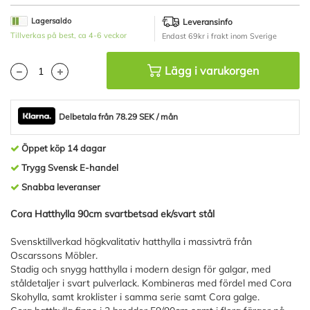
av
bildgalleriet
Lagersaldo
Leveransinfo
Tillverkas på best, ca 4-6 veckor
Endast 69kr i frakt inom Sverige
Lägg i varukorgen
Delbetala från 78.29 SEK / mån
Öppet köp 14 dagar
Trygg Svensk E-handel
Snabba leveranser
Cora Hatthylla 90cm svartbetsad ek/svart stål
Svensktillverkad högkvalitativ hatthylla i massivträ från
Oscarssons Möbler.
Stadig och snygg hatthylla i modern design för galgar, med
ståldetaljer i svart pulverlack. Kombineras med fördel med Cora
Skohylla, samt kroklister i samma serie samt Cora galge.