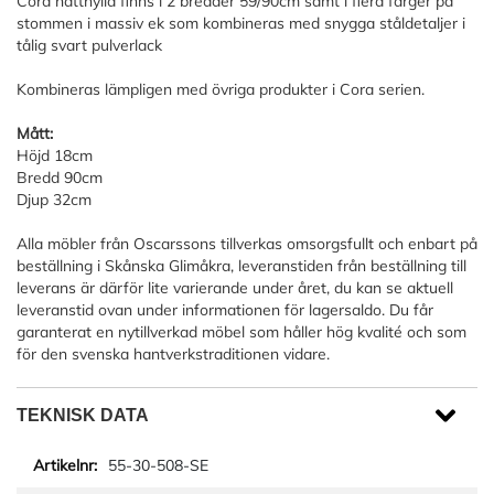
Cora hatthylla finns i 2 bredder 59/90cm samt i flera färger på
stommen i massiv ek som kombineras med snygga ståldetaljer i
tålig svart pulverlack
Kombineras lämpligen med övriga produkter i Cora serien.
Mått:
Höjd 18cm
Bredd 90cm
Djup 32cm
Alla möbler från Oscarssons tillverkas omsorgsfullt och enbart på
beställning i Skånska Glimåkra, leveranstiden från beställning till
leverans är därför lite varierande under året, du kan se aktuell
leveranstid ovan under informationen för lagersaldo. Du får
garanterat en nytillverkad möbel som håller hög kvalité och som
för den svenska hantverkstraditionen vidare.
TEKNISK DATA
55-30-508-SE