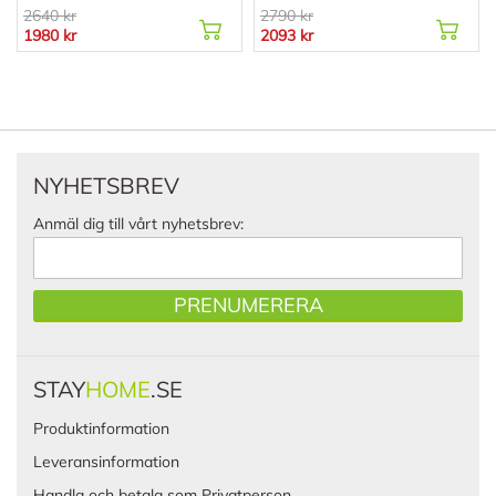
2640 kr
2790 kr
1980 kr
2093 kr
NYHETSBREV
Anmäl dig till vårt nyhetsbrev:
PRENUMERERA
STAY
HOME
.SE
Produktinformation
Leveransinformation
Handla och betala som Privatperson