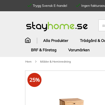
Trygg Svensk E-handel
Ingen fakturaavg
Hoppa
till
innehållet
Sök
Alla Produkter
Trädgård & Od
BRF & Företag
Varumärken
Hem
Möbler & Heminredning
Hoppa
till
25%
slutet
av
bildgalleriet