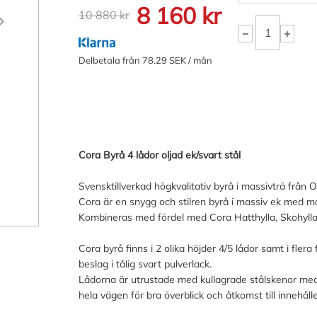
8 160 kr
10 880 kr
Delbetala från 78.29 SEK / mån
Cora Byrå 4 lådor oljad ek/svart stål
Svensktillverkad högkvalitativ byrå i massivträ från
Cora är en snygg och stilren byrå i massiv ek med mod
Kombineras med fördel med Cora Hatthylla, Skohylla 
Cora byrå finns i 2 olika höjder 4/5 lådor samt i fl
beslag i tålig svart pulverlack.
Lådorna är utrustade med kullagrade stålskenor med fu
hela vägen för bra överblick och åtkomst till innehålle