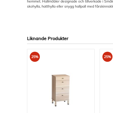
hemmet. Hallmöbler designade och tillverkade i Småla
skohylla, hatthylla eller snygg hallpall med fårskinnskl
Liknande Produkter
25%
25%