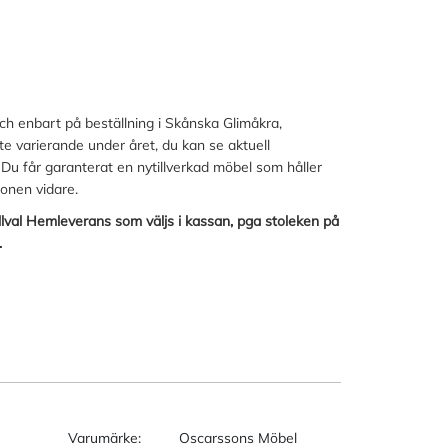
och enbart på beställning i Skånska Glimåkra,
lite varierande under året, du kan se aktuell
 Du får garanterat en nytillverkad möbel som håller
ionen vidare.
lval Hemleverans som väljs i kassan, pga stoleken på
.
Varumärke:
Oscarssons Möbel