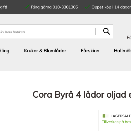
ift!
Ring gärna 010-3301305
Öppet köp i 14 dagar
SÖK
F
ling
Krukor & Blomlådor
Fårskinn
Hallmöb
Cora Byrå 4 lådor oljad e
LAGERSAL
Tillverkas på bes