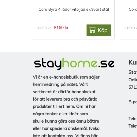
Cora Byrå 4 lådor vitoljad ek/svart stål
Cora
8160 kr
10880 kr
11640 k
Köp
Ku
Sta
Vi är en e-handelsbutik som säljer
Odli
heminredning på nätet. Vårt
571
sortiment är därför handplockat
för att leverera bra och prisvärda
E-po
produkter till ert hem. Om ni har
några tankar eller ideér som
Tele
skulle kunna göra oss ännu bättre
Tele
eller har speciella önskemål, tveka
inte att kontakta oss. Vi finns här