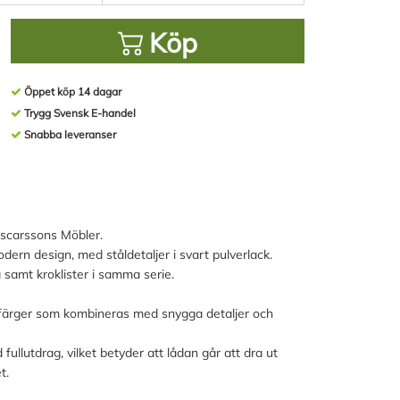
Köp
Öppet köp 14 dagar
Trygg Svensk E-handel
Snabba leveranser
 Oscarssons Möbler.
ern design, med ståldetaljer i svart pulverlack.
samt kroklister i samma serie.
era färger som kombineras med snygga detaljer och
llutdrag, vilket betyder att lådan går att dra ut
t.