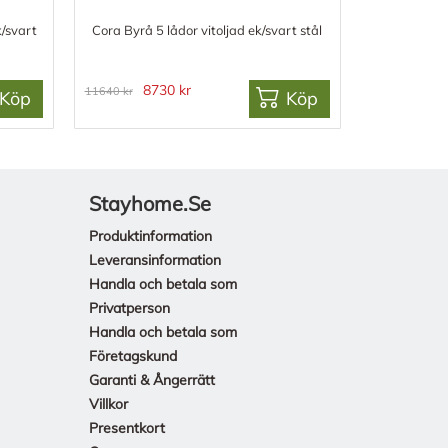
k/svart
Cora Byrå 5 lådor vitoljad ek/svart stål
8730 kr
11640 kr
Köp
Köp
Stayhome.se
Produktinformation
Leveransinformation
Handla och betala som
Privatperson
Handla och betala som
Företagskund
Garanti & Ångerrätt
Villkor
Presentkort