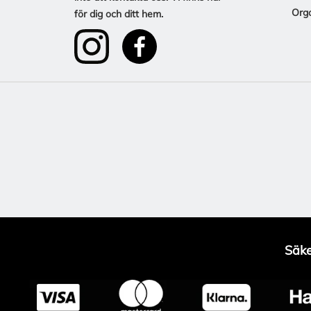
Org
för dig och ditt hem.
Säke