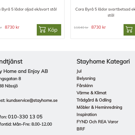
 Byrå 5 lådor oljad ek/svart stål
Cora Byrå 5 lådor svartbetsad e
stål
8730 kr
8730 kr
r
11640 kr
Köp
ndtjänst
Stayhome Kategori
y Home and Enjoy AB
Jul
Belysning
ngsgatan 8
Fårskinn
38 Nässjö
Värme & Klimat
Trädgård & Odling
st:
kundservice@stayhome.se
Möbler & Heminredning
Inspiration
010-330 13 05
fon:
FYND Och REA Varor
fontid: Mån-Fre: 8.00-12.00
BRF