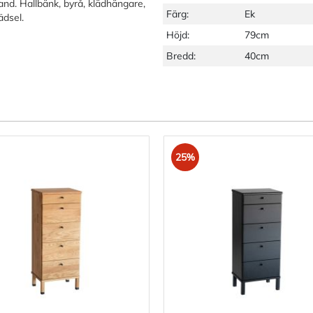
nd. Hallbänk, byrå, klädhängare,
Färg:
Ek
ädsel.
Höjd:
79cm
Bredd:
40cm
25%