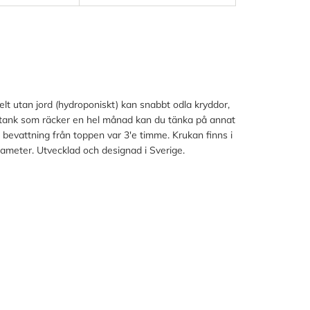
lt utan jord (hydroponiskt) kan snabbt odla kryddor,
tentank som räcker en hel månad kan du tänka på annat
t bevattning från toppen var 3'e timme. Krukan finns i
iameter. Utvecklad och designad i Sverige.