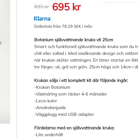
695 kr
895 kr
Delbetala från 78.29 SEK / mån
Botanium självvattnande kruka vit 25cm
Smart och funktionell självvattnande kruka som du he
chili eller sallad i. Med vasliknande design och vat
när krukan sköter vattningen. En timer startar en lät
tre färger, vit, grå och grön. 25cm höga och 14cm i d
Krukan säljs i ett komplett kit där följande ingår:
-Krukan Botanium
-Växtnäring som räcker 4-6 månader
-Leca-kulor
-Användarguide
-Väggplugg med USB-adapter
Fördelarna med en självvattnande kruka:
-Lite underhåll