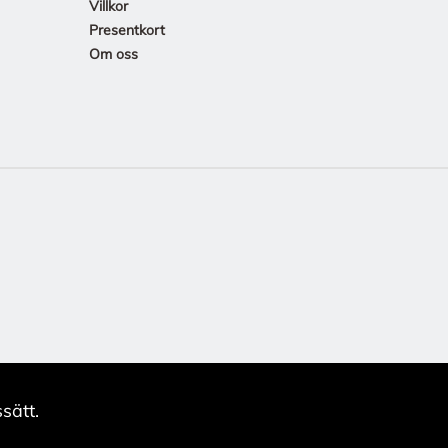
Villkor
Presentkort
Om oss
sätt.