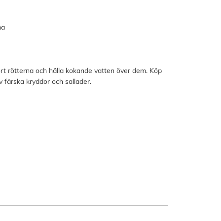
ma
t rötterna och hälla kokande vatten över dem. Köp
v färska kryddor och sallader.