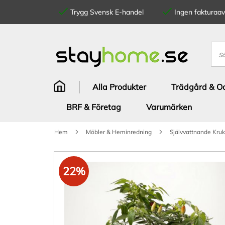
Trygg Svensk E-handel
Ingen fakturaavg
Hoppa
till
innehållet
Sök
Alla Produkter
Trädgård & Od
BRF & Företag
Varumärken
Hem
Möbler & Heminredning
Självvattnande Kru
Hoppa
till
22%
slutet
av
bildgalleriet