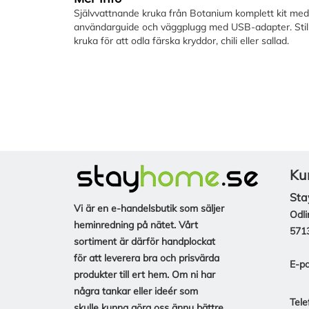
Självvattnande kruka från Botanium komplett kit med 
användarguide och väggplugg med USB-adapter. Sti
kruka för att odla färska kryddor, chili eller sallad.
Ku
Sta
Vi är en e-handelsbutik som säljer
Odli
heminredning på nätet. Vårt
571
sortiment är därför handplockat
för att leverera bra och prisvärda
E-po
produkter till ert hem. Om ni har
några tankar eller ideér som
Tele
skulle kunna göra oss ännu bättre