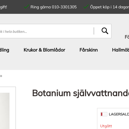
ift!
Ring gärna 010-3301305
Öppet köp i 14 dagar
SÖK
F
ling
Krukor & Blomlådor
Fårskinn
Hallmöb
ka
Botanium självvattnand
LAGERSAL
Utgått