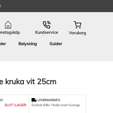
!
öretagsköp
Kundservice
Varukorg
ler
Belysning
Guider
e kruka vit 25cm
DO
LEVERANSINFO
SLUT I LAGER
Endast 69kr i frakt inom Sverige