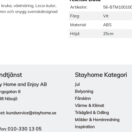
kruka, växtnäring, Leca-kulor,
Artikelnr:
56-BTM10010
lren och snygg svenskdesignad
Färg:
Vit
Material:
ABS
Höjd:
25cm
ndtjänst
Stayhome Kategori
y Home and Enjoy AB
Jul
Belysning
ngsgatan 8
Fårskinn
38 Nässjö
Värme & Klimat
Trädgård & Odling
st:
kundservice@stayhome.se
Möbler & Heminredning
Inspiration
010-330 13 05
fon: