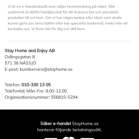
Vi är en e-handelsbutik som säljer heminredning på nätet. Vårt
sortiment är därför handplockat för att leverera bra och prisvärda
produkter till ert hem. Om ni har några tankar eller ideér som skulle
kunna göra oss ännu bättre eller har speciella önskemål, tveka inte att
kontakta oss. Vi finns här för dig och ditt hem.
Stay Home and Enjoy AB
Odlingsgatan 8
571 38 NÄSSJÖ
E-post:
kundservice@stayhome.se
Telefon:
010-330 13 05
Telefontid: Mån-Fre: 8.00-12.00
Organisationsnummer: 556815-5294
Säker e-handel
StayHome.se
hanterar följande betalningssätt.