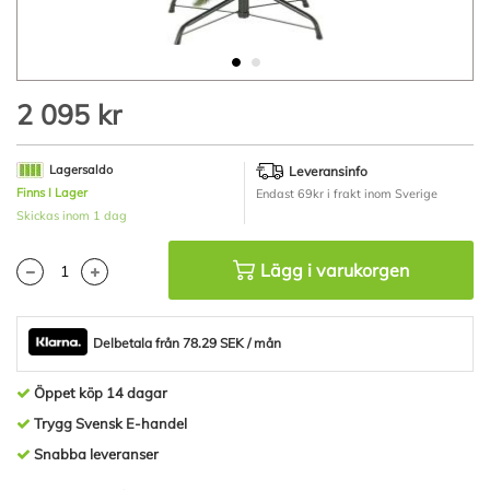
Hoppa
2 095 kr
till
början
av
Lagersaldo
Leveransinfo
bildgalleriet
Finns I Lager
Endast 69kr i frakt inom Sverige
Skickas inom 1 dag
Lägg i varukorgen
Delbetala från 78.29 SEK / mån
Öppet köp 14 dagar
Trygg Svensk E-handel
Snabba leveranser