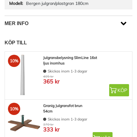
Bergen julgran/plastgran 180cm
MER INFO
KÖP TILL
Julgransbelysning SlimLine 16st
10%
ljus inomhus
Skickas inom 1-3 dagar
405 kr
365 kr
KÖP
Granig Julgransfot brun
10%
54cm
Skickas inom 1-3 dagar
370 kr
333 kr