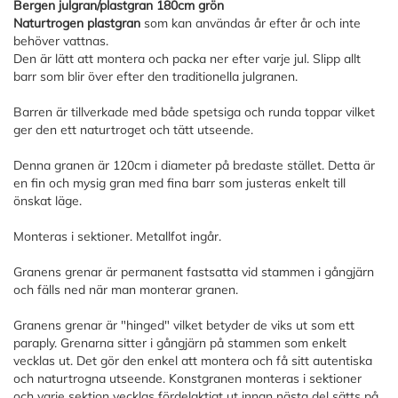
Bergen julgran/plastgran 180cm grön
Naturtrogen plastgran
som kan användas år efter år och inte
behöver vattnas.
Den är lätt att montera och packa ner efter varje jul. Slipp allt
barr som blir över efter den traditionella julgranen.
Barren är tillverkade med både spetsiga och runda toppar vilket
ger den ett naturtroget och tätt utseende.
Denna granen är 120cm i diameter på bredaste stället. Detta är
en fin och mysig gran med fina barr som justeras enkelt till
önskat läge.
Monteras i sektioner. Metallfot ingår.
Granens grenar är permanent fastsatta vid stammen i gångjärn
och fälls ned när man monterar granen.
Granens grenar är "hinged" vilket betyder de viks ut som ett
paraply. Grenarna sitter i gångjärn på stammen som enkelt
vecklas ut. Det gör den enkel att montera och få sitt autentiska
och naturtrogna utseende. Konstgranen monteras i sektioner
och varje sektion vecklas fördelaktigt ut innan nästa del sätts på.