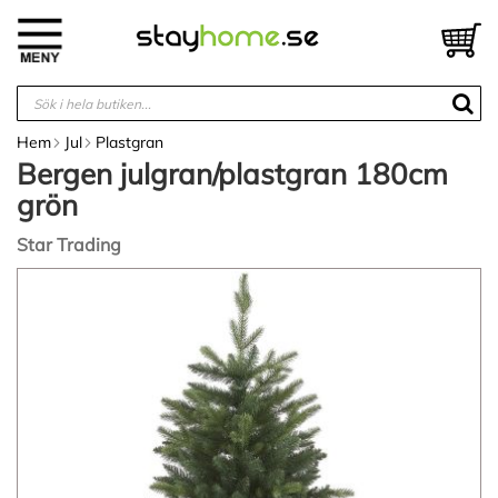
Hoppa
till
V
innehållet
Hem
Jul
Plastgran
Bergen julgran/plastgran 180cm
grön
Star Trading
Hoppa
till
slutet
av
bildgalleriet