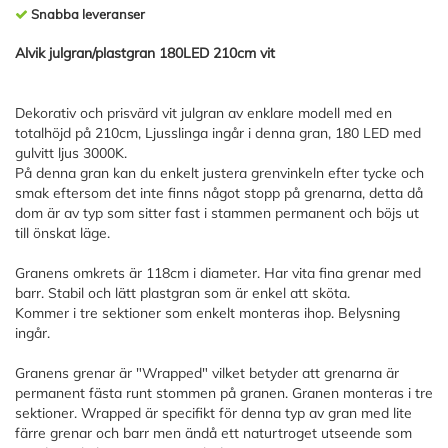
Snabba leveranser
Alvik julgran/plastgran 180LED 210cm vit
Dekorativ och prisvärd vit julgran av enklare modell med en
totalhöjd på 210cm, Ljusslinga ingår i denna gran, 180 LED med
gulvitt ljus 3000K.
På denna gran kan du enkelt justera grenvinkeln efter tycke och
smak eftersom det inte finns något stopp på grenarna, detta då
dom är av typ som sitter fast i stammen permanent och böjs ut
till önskat läge.
Granens omkrets är 118cm i diameter. Har vita fina grenar med
barr. Stabil och lätt plastgran som är enkel att sköta.
Kommer i tre sektioner som enkelt monteras ihop. Belysning
ingår.
Granens grenar är "Wrapped" vilket betyder att grenarna är
permanent fästa runt stommen på granen. Granen monteras i tre
sektioner. Wrapped är specifikt för denna typ av gran med lite
färre grenar och barr men ändå ett naturtroget utseende som