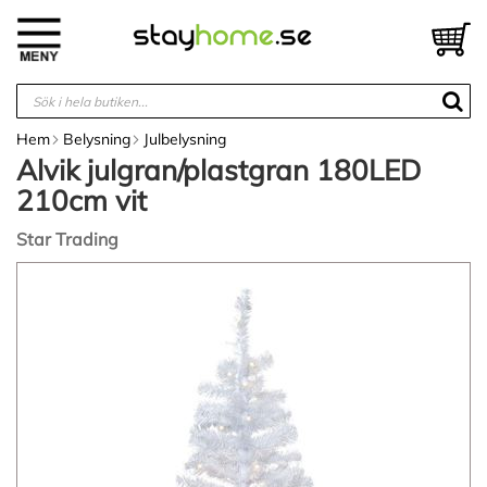
Hoppa
till
V
innehållet
Hem
Belysning
Julbelysning
Alvik julgran/plastgran 180LED
210cm vit
Star Trading
Hoppa
till
slutet
av
bildgalleriet