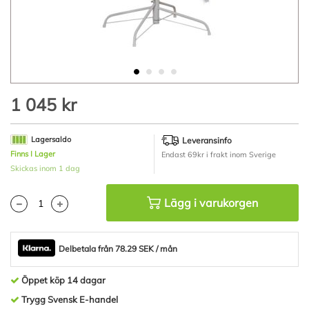
Hoppa
1 045 kr
till
början
av
Lagersaldo
Leveransinfo
bildgalleriet
Finns I Lager
Endast 69kr i frakt inom Sverige
Skickas inom 1 dag
Lägg i varukorgen
Delbetala från 78.29 SEK / mån
Öppet köp 14 dagar
Trygg Svensk E-handel