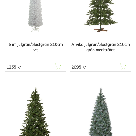
Slim julgran/plastgran 210cm
Arvika julgran/plastgran 210cm
vit
grön med träfot
1255 kr
2095 kr