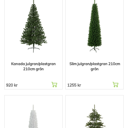
Kanada julgran/plastgran
Slim julgran/plastgran 210cm
210cm grön
grön
920 kr
1255 kr