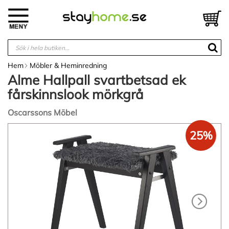
Hoppa
till
V
innehållet
Hem
Möbler & Heminredning
Alme Hallpall svartbetsad ek
fårskinnslook mörkgrå
Oscarssons Möbel
Hoppa
25%
till
slutet
av
bildgalleriet