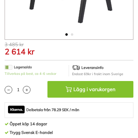
Hoppa
3 485 kr
till
2 614 kr
början
av
bildgalleriet
Lagersaldo
Leveransinfo
Tillverkas på best, ca 4-6 veckor
Endast 69kr i frakt inom Sverige
Lägg i varukorgen
Delbetala från 78.29 SEK / mån
Öppet köp 14 dagar
Trygg Svensk E-handel