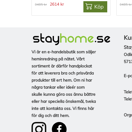
2614 kr
3485 kr
3485 kr
Köp
Ku
Sta
Vi är en e-handelsbutik som säljer
Odli
heminredning på nätet. Vårt
571
sortiment är därför handplockat
för att leverera bra och prisvärda
E-po
produkter till ert hem. Om ni har
några tankar eller ideér som
Tele
skulle kunna göra oss ännu bättre
Tele
eller har speciella önskemål, tveka
inte att kontakta oss. Vi finns här
Org
för dig och ditt hem.