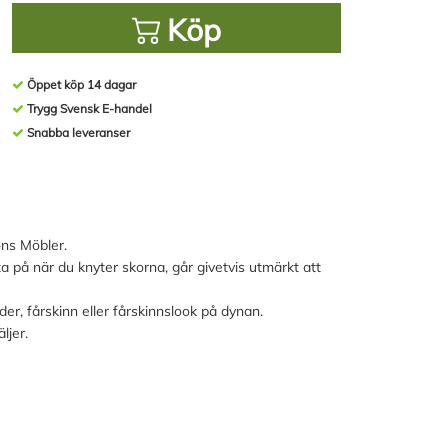
Köp
Öppet köp 14 dagar
Trygg Svensk E-handel
Snabba leveranser
ons Möbler.
tta på när du knyter skorna, går givetvis utmärkt att
er, fårskinn eller fårskinnslook på dynan.
ljer.