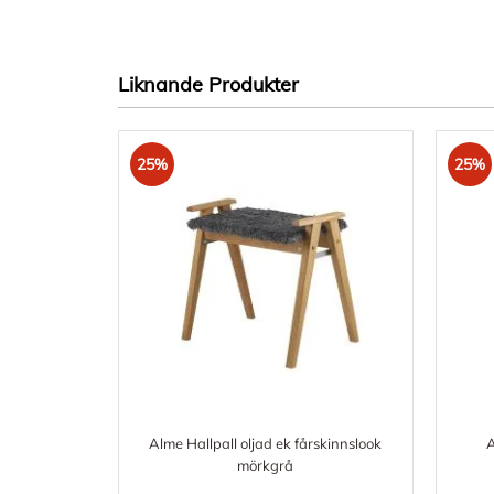
Liknande Produkter
25%
25%
Alme Hallpall oljad ek fårskinnslook
A
mörkgrå