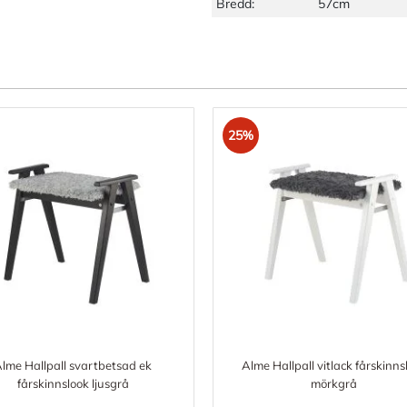
Bredd:
57cm
25%
lme Hallpall svartbetsad ek
Alme Hallpall vitlack fårskinns
fårskinnslook ljusgrå
mörkgrå