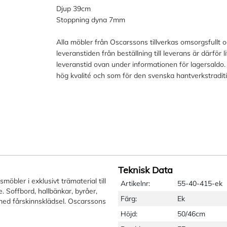
Djup 39cm
Stoppning dyna 7mm
Alla möbler från Oscarssons tillverkas omsorgsfullt 
leveranstiden från beställning till leverans är därför 
leveranstid ovan under informationen för lagersaldo.
hög kvalité och som för den svenska hantverkstradit
Teknisk Data
öbler i exklusivt trämaterial till
Artikelnr:
55-40-415-ek
 Soffbord, hallbänkar, byråer,
Färg:
Ek
l med fårskinnsklädsel. Oscarssons
Höjd:
50/46cm