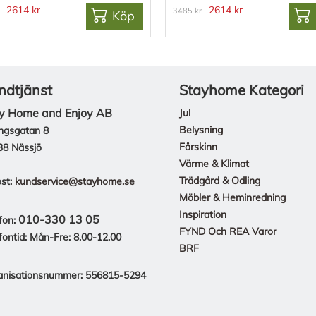
2614 kr
2614 kr
3485 kr
Köp
ndtjänst
Stayhome Kategori
y Home and Enjoy AB
Jul
Belysning
ngsgatan 8
Fårskinn
38 Nässjö
Värme & Klimat
Trädgård & Odling
st:
kundservice@stayhome.se
Möbler & Heminredning
Inspiration
010-330 13 05
fon:
FYND Och REA Varor
fontid: Mån-Fre: 8.00-12.00
BRF
anisationsnummer: 556815-5294