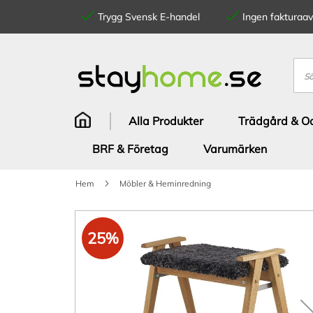
Trygg Svensk E-handel
Ingen fakturaavg
Hoppa
till
innehållet
Sök
Alla Produkter
Trädgård & Od
BRF & Företag
Varumärken
Hem
Möbler & Heminredning
Hoppa
till
25%
slutet
av
bildgalleriet