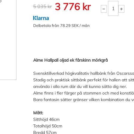
3 776 kr
5 035 kr
Delbetala från 78.29 SEK / mån
Alme Hallpall oljad ek fårskinn mörkgrå
Svensktillverkad högkvalitativ hallbänk från Oscarss
Stadig och praktisk sittbänk perfekt för hallen att si
använda i alla rum där du vill kunna sätta dig ner.
Alme finns i fler färger på stommen och med konstläd
Bara fantasin sätter gränser vilken kombination du vä
Mått:
Sitthöjd 46cm
Totalhöjd 50cm
Bredd 57cm