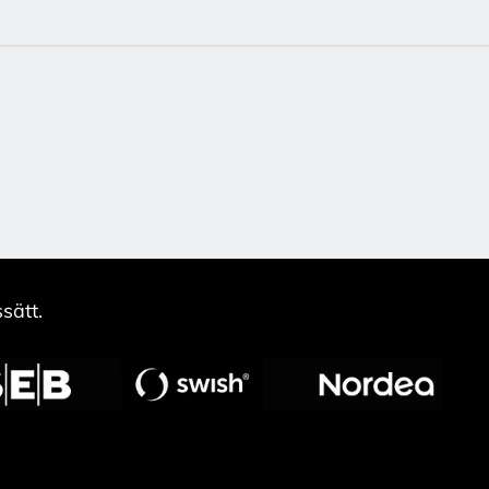
sätt.