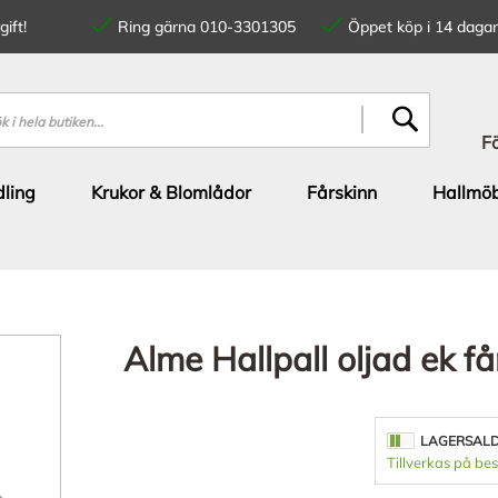
ift!
Ring gärna 010-3301305
Öppet köp i 14 dagar
SÖK
F
ling
Krukor & Blomlådor
Fårskinn
Hallmöb
Alme Hallpall oljad ek f
LAGERSAL
Tillverkas på bes