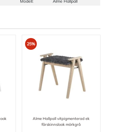
Modell:
Alme Hallpall
25%
look
Alme Hallpall vitpigmenterad ek
fårskinnslook mörkgrå