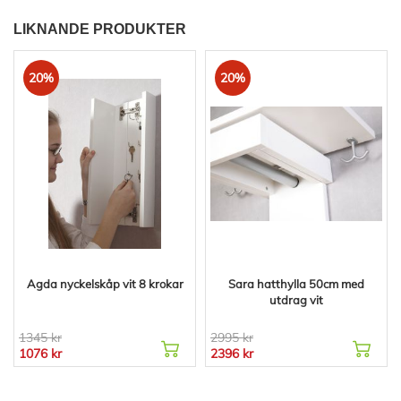
LIKNANDE PRODUKTER
20%
20%
Agda nyckelskåp vit 8 krokar
Sara hatthylla 50cm med
utdrag vit
1345 kr
2995 kr
1076 kr
2396 kr