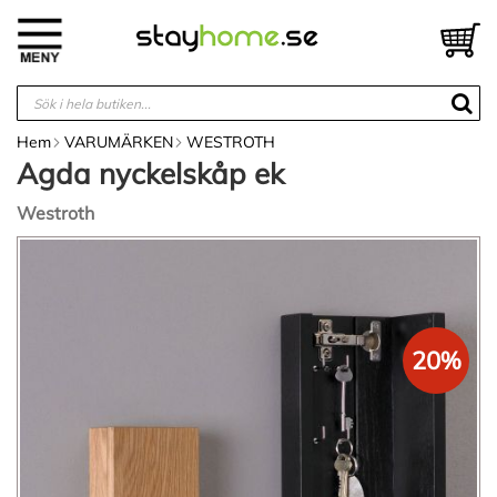
Hoppa
till
V
innehållet
Hem
VARUMÄRKEN
WESTROTH
Agda nyckelskåp ek
Westroth
Hoppa
till
slutet
av
bildgalleriet
20%