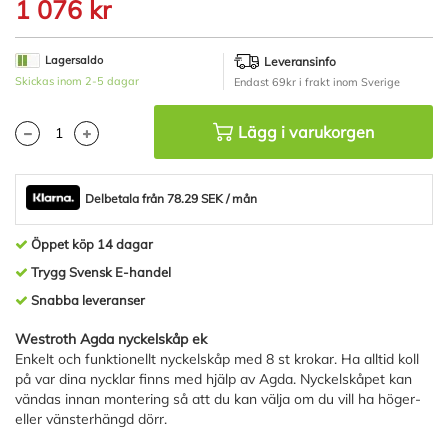
till
1 076 kr
början
av
bildgalleriet
Lagersaldo
Leveransinfo
Skickas inom 2-5 dagar
Endast 69kr i frakt inom Sverige
Lägg i varukorgen
Delbetala från 78.29 SEK / mån
Öppet köp 14 dagar
Trygg Svensk E-handel
Snabba leveranser
Westroth Agda nyckelskåp ek
Enkelt och funktionellt nyckelskåp med 8 st krokar. Ha alltid koll
på var dina nycklar finns med hjälp av Agda. Nyckelskåpet kan
vändas innan montering så att du kan välja om du vill ha höger-
eller vänsterhängd dörr.