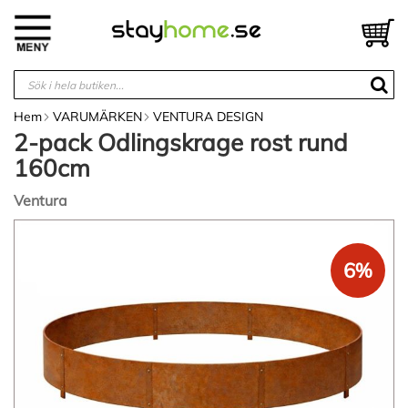
Hoppa
till
V
innehållet
Hem
VARUMÄRKEN
VENTURA DESIGN
2-pack Odlingskrage rost rund
160cm
Ventura
Hoppa
till
slutet
6%
av
bildgalleriet