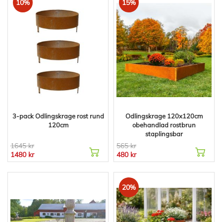
10%
15%
3-pack Odlingskrage rost rund
Odlingskrage 120x120cm
120cm
obehandlad rostbrun
staplingsbar
1645 kr
565 kr
1480 kr
480 kr
20%