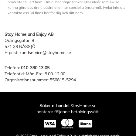
produkter till ert hem. Om ni har några tankar eller ideér som skulle
kunna göra oss ännu bättre eller har speciella önskemål, tveka inte att
kontakta oss. Vi finns här för dig och ditt hem.
Stay Home and Enjoy AB
Odlingsgatan 8
571 38 NÄSSJÖ
E-post:
kundservice@stayhome.se
Telefon:
010-330 13 05
Telefontid: Mån-Fre: 8.00-12.00
Organisationsnummer: 556815-5294
Säker e-handel
StayHome.se
hanterar följande betalningssätt.
© 2026
Stay Home And Enjoy AB
. Alla rättigheter reserverade