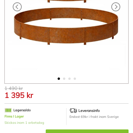
Hoppa
1 490 kr
till
1 395 kr
början
av
bildgalleriet
Lagersaldo
Leveransinfo
Finns I Lager
Endast 69kr i frakt inom Sverige
Skickas inom 1 arbetsdag