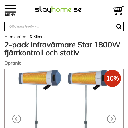
Hoppa
till
V
innehållet
Hem
Värme & Klimat
2-pack Infravärmare Star 1800W
fjärrkontroll och stativ
Opranic
Hoppa
10%
till
slutet
av
bildgalleriet