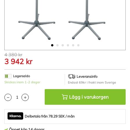
Hoppa
4 380 kr
till
3 942 kr
början
av
bildgalleriet
Lagersaldo
Leveransinfo
Skickas inom 1-2 dagar
Endast 69kr i frakt inom Sverige
Lägg i varukorgen
Delbetala från 78.29 SEK / mån
Öppet köp 14 dagar