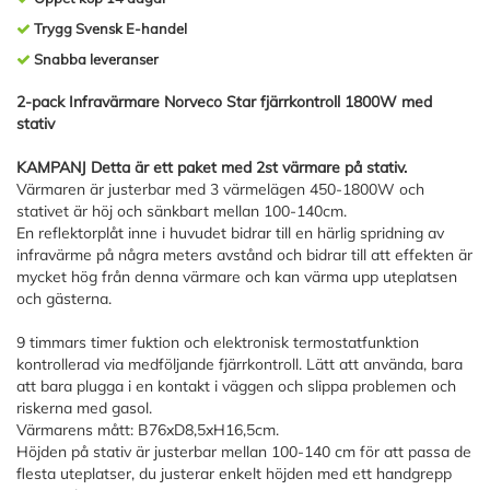
Trygg Svensk E-handel
Snabba leveranser
2-pack Infravärmare Norveco Star fjärrkontroll 1800W med
stativ
KAMPANJ Detta är ett paket med 2st värmare på stativ.
Värmaren är justerbar med 3 värmelägen 450-1800W och
stativet är höj och sänkbart mellan 100-140cm.
En reflektorplåt inne i huvudet bidrar till en härlig spridning av
infravärme på några meters avstånd och bidrar till att effekten är
mycket hög från denna värmare och kan värma upp uteplatsen
och gästerna.
9 timmars timer fuktion och elektronisk termostatfunktion
kontrollerad via medföljande fjärrkontroll. Lätt att använda, bara
att bara plugga i en kontakt i väggen och slippa problemen och
riskerna med gasol.
Värmarens mått: B76xD8,5xH16,5cm.
Höjden på stativ är justerbar mellan 100-140 cm för att passa de
flesta uteplatser, du justerar enkelt höjden med ett handgrepp